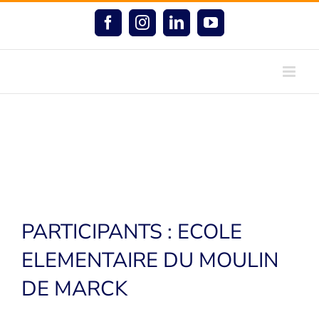
Passer
au
Facebook
Instagram
LinkedIn
YouTube
contenu
PARTICIPANTS : ECOLE
ELEMENTAIRE DU MOULIN
DE MARCK