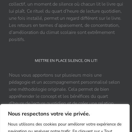
collectif, un moment de silence où chacun lit le livre qui
lui plaît. Ce rituel du quart d’heure de lecture quotidien,
une fois installé, permet un regard différent sur le livre.
Les retours en termes d’apaisement, de concentration,
d’amélioration du climat scolaire sont extrêmement
positifs.
METTRE EN PLACE SILENCE, ON LIT!
Nous vous apportons sur plusieurs mois une
pédagogie et un accompagnement personnalisé selon
une méthodologie originale. Cela permet de bien
appréhender le concept et les bénéfices du quart
d’heure de lecture quotidien et de créer une relation
durable et positive au livre.
Nous respectons votre vie privée.
Nous utilisons des cookies pour améliorer votre expérience de
navigation ou analyser notre trafic. En cliquant sur « Tout