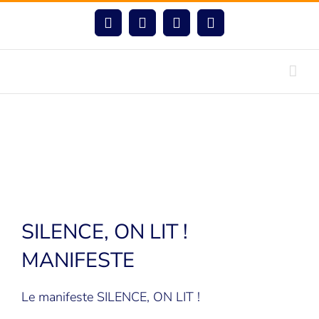
Passer
au
Facebook
Instagram
LinkedIn
YouTube
contenu
SILENCE, ON LIT !
MANIFESTE
Le manifeste SILENCE, ON LIT !