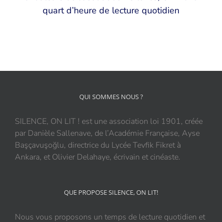
quart d’heure de lecture quotidien
QUI SOMMES NOUS ?
SILENCE, ON LIT ! est une association loi 1901, créée
par Danièle Sallenave, de l’Académie Française, Ayse
Başçavuşoğlu, directrice du Lycée Tevfik Fikret à
Ankara, et Olivier Delahaye, écrivain et cinéaste.
QUE PROPOSE SILENCE, ON LIT!
Nous vous proposons un temps de lecture quotidien et