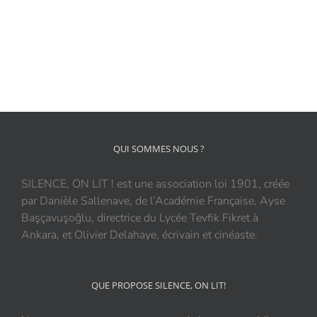
QUI SOMMES NOUS ?
SILENCE, ON LIT ! est une association loi 1901, créée
par Danièle Sallenave, de l’Académie Française, Ayse
Başçavuşoğlu, directrice du Lycée Tevfik Fikret à
Ankara, et Olivier Delahaye, écrivain et cinéaste.
QUE PROPOSE SILENCE, ON LIT!