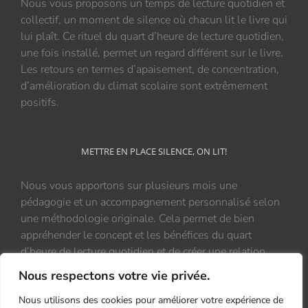
Nous vous proposons un temps de lecture quotidien et
collectif, un moment de silence où chacun lit le livre qui
lui plaît. Ce rituel du quart d’heure de lecture quotidien,
une fois installé, permet un regard différent sur le livre.
Les retours en termes d’apaisement, de concentration,
d’amélioration du climat scolaire sont extrêmement
positifs.
METTRE EN PLACE SILENCE, ON LIT!
Nous vous apportons sur plusieurs mois une
pédagogie et un accompagnement personnalisé selon
une méthodologie originale. Cela permet de bien
appréhender le concept et les bénéfices du quart
d’heure de lecture quotidien et de créer une relation
durable et positive au livre.
Nous respectons votre vie privée.
Nous utilisons des cookies pour améliorer votre expérience de