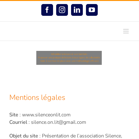
Passer
au
Facebook
Instagram
LinkedIn
YouTube
contenu
Réhabiliter la lecture et ses bienfaits
Proposer une pratique de lecture à tous types de collectivités
Aider à sa mise en place avec une méthodologie efficace
Mentions légales
Site
: www.silenceonlit.com
Courriel
: silence.on.lit@gmail.com
Objet du site
: Présentation de l’association Silence,