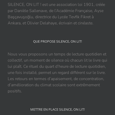
SILENCE, ON LIT ! est une association loi 1901, créée
par Danièle Sallenave, de l’Académie Française, Ayse
Başçavuşoğlu, directrice du Lycée Tevfik Fikret à
Ankara, et Olivier Delahaye, écrivain et cinéaste.
QUE PROPOSE SILENCE, ON LIT!
Nous vous proposons un temps de lecture quotidien et
collectif, un moment de silence où chacun lit le livre qui
lui plaît. Ce rituel du quart d’heure de lecture quotidien,
une fois installé, permet un regard différent sur le livre.
Les retours en termes d’apaisement, de concentration,
d’amélioration du climat scolaire sont extrêmement
positifs.
METTRE EN PLACE SILENCE, ON LIT!