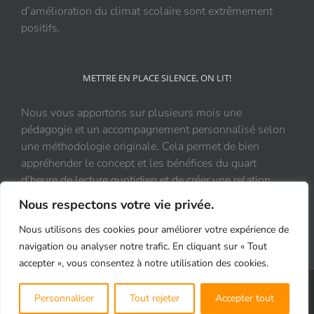
d’amélioration du climat scolaire sont extrêmement
positifs.
METTRE EN PLACE SILENCE, ON LIT!
Nous vous apportons sur plusieurs mois une
pédagogie et un accompagnement personnalisé selon
une méthodologie originale. Cela permet de bien
appréhender le concept et les bénéfices du quart
d’heure de lecture quotidien et de créer une relation
durable et positive au livre.
Nous respectons votre vie privée.
Nous utilisons des cookies pour améliorer votre expérience de
navigation ou analyser notre trafic. En cliquant sur « Tout
accepter », vous consentez à notre utilisation des cookies.
Copyright 2021 Silence, On Lit! | Tous droits réservés |
Mentions légales
|
Personnaliser
Tout rejeter
Accepter tout
Protection des données personnelles-RGPD