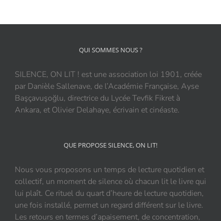
QUI SOMMES NOUS ?
SILENCE, ON LIT ! est une association loi 1901, créée
par Danièle Sallenave, de l’Académie Française, Ayse
Başçavuşoğlu, directrice du Lycée Tevfik Fikret à
Ankara, et Olivier Delahaye, écrivain et cinéaste.
QUE PROPOSE SILENCE, ON LIT!
Nous vous proposons un temps de lecture quotidien et
collectif, un moment de silence où chacun lit le livre qui
lui plaît. Ce rituel du quart d’heure de lecture quotidien,
une fois installé, permet un regard différent sur le livre.
Les retours en termes d’apaisement, de concentration,