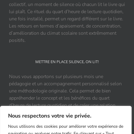
collectif, un moment de silence où chacun lit le livre qui
lui plaît. Ce rituel du quart d’heure de lecture quotidien,
une fois installé, permet un regard différent sur le livre.
Les retours en termes d’apaisement, de concentration,
d’amélioration du climat scolaire sont extrêmement
positifs.
METTRE EN PLACE SILENCE, ON LIT!
Nous vous apportons sur plusieurs mois une
pédagogie et un accompagnement personnalisé selon
une méthodologie originale. Cela permet de bien
appréhender le concept et les bénéfices du quart
d’heure de lecture quotidien et de créer une relation
durable et positive au livre.
Nous respectons votre vie privée.
Nous utilisons des cookies pour améliorer votre expérience de
navigation ou analyser notre trafic. En cliquant sur « Tout