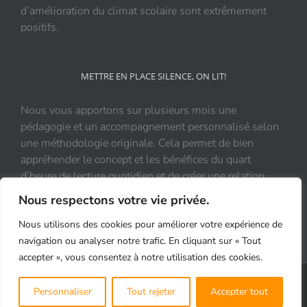
d’amélioration du climat scolaire sont extrêmement
positifs.
METTRE EN PLACE SILENCE, ON LIT!
Nous vous apportons sur plusieurs mois une
pédagogie et un accompagnement personnalisé selon
une méthodologie originale. Cela permet de bien
appréhender le concept et les bénéfices du quart
d’heure de lecture quotidien et de créer une relation
durable et positive au livre.
Nous respectons votre vie privée.
Nous utilisons des cookies pour améliorer votre expérience de
navigation ou analyser notre trafic. En cliquant sur « Tout
accepter », vous consentez à notre utilisation des cookies.
Copyright 2021 Silence, On Lit! | Tous droits réservés |
Mentions légales
|
Personnaliser
Tout rejeter
Accepter tout
Protection des données personnelles-RGPD