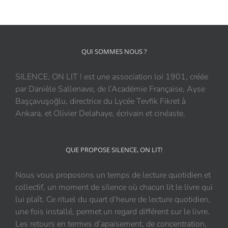
QUI SOMMES NOUS ?
SILENCE, ON LIT ! est une association loi 1901, créée
par Danièle Sallenave, de l’Académie Française, Ayse
Başçavuşoğlu, directrice du Lycée Tevfik Fikret à
Ankara, et Olivier Delahaye, écrivain et cinéaste.
QUE PROPOSE SILENCE, ON LIT!
Nous vous proposons un temps de lecture quotidien et
collectif, un moment de silence où chacun lit le livre qui
lui plaît. Ce rituel du quart d’heure de lecture quotidien,
une fois installé, permet un regard différent sur le livre.
Les retours en termes d’apaisement, de concentration,