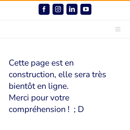
Passer
au
Facebook
Instagram
LinkedIn
YouTube
contenu
Cette page est en
construction, elle sera très
bientôt en ligne.
Merci pour votre
compréhension ! ; D