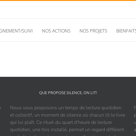
NEMENT/SUIVI
NOS ACTIONS
NOS PROJETS
BIENFAIT
QUE PROPOSE SILENCE, ON LIT!
e
Nous vous proposons un temps de lecture quotidien
et collectif, un moment de silence où chacun lit le livre
qui lui plaît. Ce rituel du quart d’heure de lecture
quotidien, une fois installé, permet un regard différent