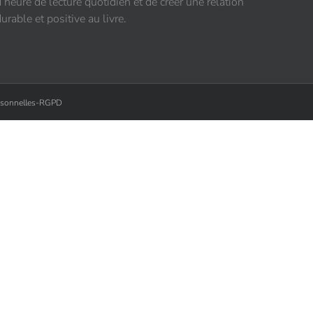
d’heure de lecture quotidien et de créer une relation
urable et positive au livre.
ersonnelles-RGPD