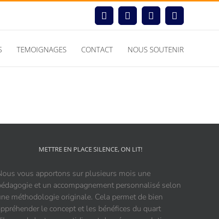
Facebook
Instagram
LinkedIn
YouTube
S
TEMOIGNAGES
CONTACT
NOUS SOUTENIR
METTRE EN PLACE SILENCE, ON LIT!
Nous vous apportons sur plusieurs mois une
pédagogie et un accompagnement personnalisé selon
une méthodologie originale. Cela permet de bien
appréhender le concept et les bénéfices du quart