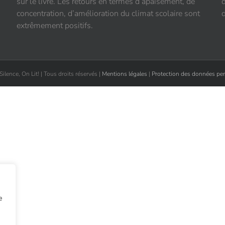
sur le livre. Les retours en termes d’apaisement, de
concentration, d’amélioration du climat scolaire sont
d
extrêmement positifs.
lence, On Lit! | Tous droits réservés |
Mentions légales
|
Protection des données p
e