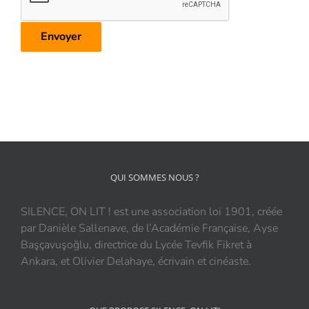
QUI SOMMES NOUS ?
SILENCE, ON LIT ! est une association loi 1901, créée
par Danièle Sallenave, de l’Académie Française, Ayse
Başçavuşoğlu, directrice du Lycée Tevfik Fikret à
Ankara, et Olivier Delahaye, écrivain et cinéaste.