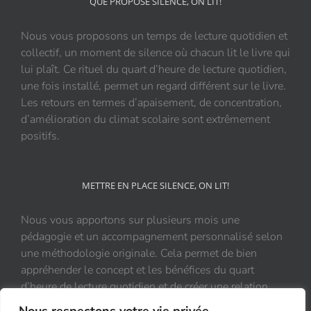
QUE PROPOSE SILENCE, ON LIT!
Nous vous proposons un temps de lecture quotidien et
collectif, un moment de silence où chacun lit le livre qui
lui plaît. Ce rituel du quart d’heure de lecture quotidien,
une fois installé, permet un regard différent sur le livre.
Les retours en termes d’apaisement, de concentration,
d’amélioration du climat scolaire sont extrêmement
positifs.
METTRE EN PLACE SILENCE, ON LIT!
Nous vous apportons sur plusieurs mois une
pédagogie et un accompagnement personnalisé selon
une méthodologie originale. Cela permet de bien
appréhender le concept et les bénéfices du quart
d’heure de lecture quotidien et de créer une relation
durable et positive au livre.