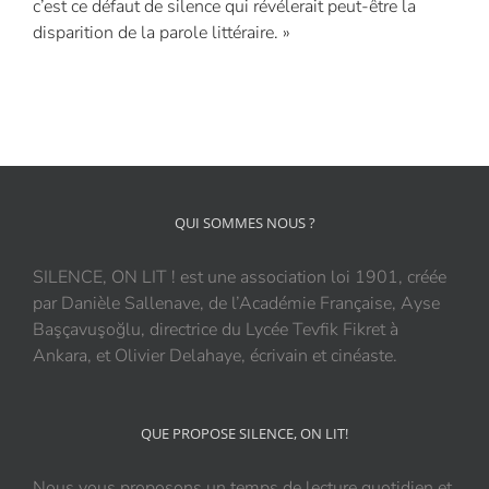
c’est ce défaut de silence qui révélerait peut-être la
disparition de la parole littéraire. »
QUI SOMMES NOUS ?
SILENCE, ON LIT ! est une association loi 1901, créée
par Danièle Sallenave, de l’Académie Française, Ayse
Başçavuşoğlu, directrice du Lycée Tevfik Fikret à
Ankara, et Olivier Delahaye, écrivain et cinéaste.
QUE PROPOSE SILENCE, ON LIT!
Nous vous proposons un temps de lecture quotidien et