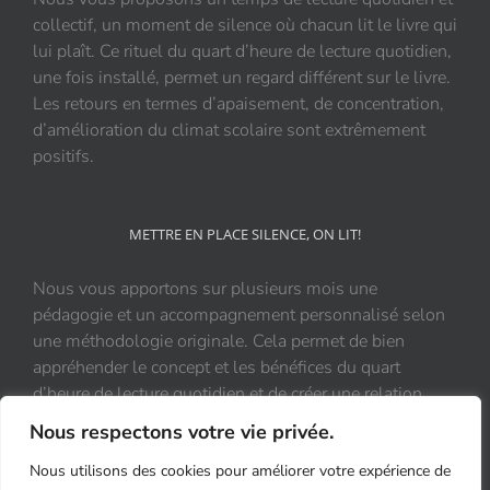
collectif, un moment de silence où chacun lit le livre qui
lui plaît. Ce rituel du quart d’heure de lecture quotidien,
une fois installé, permet un regard différent sur le livre.
Les retours en termes d’apaisement, de concentration,
d’amélioration du climat scolaire sont extrêmement
positifs.
METTRE EN PLACE SILENCE, ON LIT!
Nous vous apportons sur plusieurs mois une
pédagogie et un accompagnement personnalisé selon
une méthodologie originale. Cela permet de bien
appréhender le concept et les bénéfices du quart
d’heure de lecture quotidien et de créer une relation
durable et positive au livre.
Nous respectons votre vie privée.
Nous utilisons des cookies pour améliorer votre expérience de