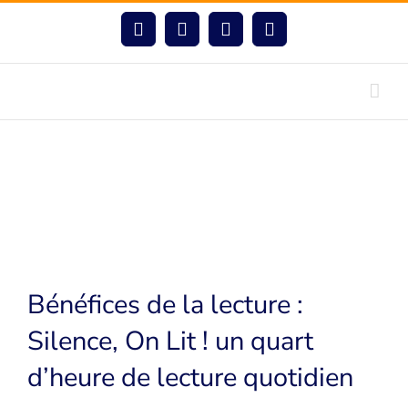
Passer
au
Facebook
Instagram
LinkedIn
YouTube
contenu
Bénéfices de la lecture :
Silence, On Lit ! un quart
d’heure de lecture quotidien