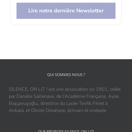
Lire notre dernière Newsletter
QUI SOMMES NOUS ?
SILENCE, ON LIT ! est une association loi 1901, créée
par Danièle Sallenave, de l’Académie Française, Ayse
Başçavuşoğlu, directrice du Lycée Tevfik Fikret à
Ankara, et Olivier Delahaye, écrivain et cinéaste.
QUE PROPOSE SILENCE, ON LIT!