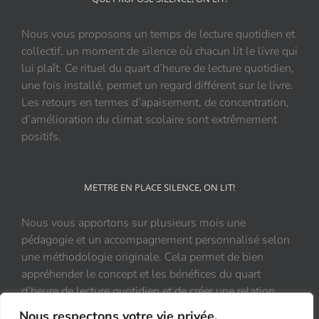
Nous vous proposons un temps de lecture quotidien et
collectif, un moment de silence où chacun lit le livre qui
lui plaît. Ce rituel du quart d’heure de lecture quotidien,
une fois installé, permet un regard différent sur le livre.
Les retours en termes d’apaisement, de concentration,
d’amélioration du climat scolaire sont extrêmement
positifs.
METTRE EN PLACE SILENCE, ON LIT!
Nous vous apportons sur plusieurs mois une
pédagogie et un accompagnement personnalisé selon
une méthodologie originale. Cela permet de bien
appréhender le concept et les bénéfices du quart
d’heure de lecture quotidien et de créer une relation
durable et positive au livre.
Nous respectons votre vie privée.